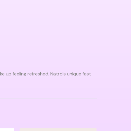
ke up feeling refreshed. Natrols unique fast