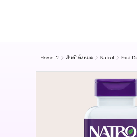
Home-2
สินค้าทั้งหมด
Natrol
Fast D