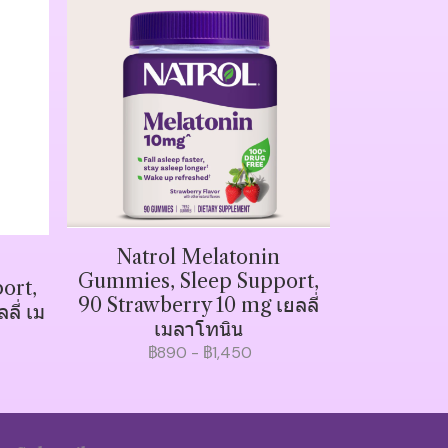
Natrol Melatonin
Gummies, Sleep Support,
ort,
90 Strawberry 10 mg เยลลี่
ี่ เม
เมลาโทนิน
฿890
-
฿1,450