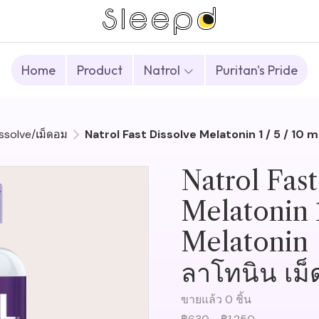
Home
Product
Natrol
Puritan's Pride
issolve/เม็ดอม
Natrol Fast Dissolve Melatonin 1 / 5 / 10
Natrol Fast
Melatonin 1
Melatonin 
ลาโทนิน เม
ขายแล้ว 0 ชิ้น